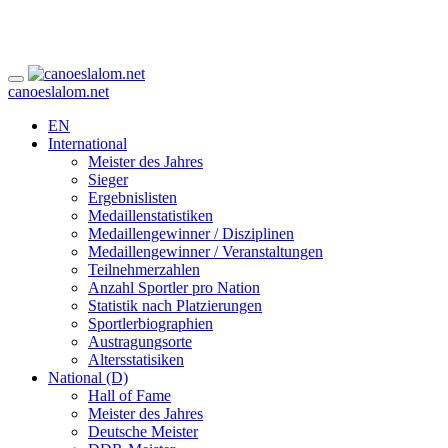
canoeslalom.net
EN
International
Meister des Jahres
Sieger
Ergebnislisten
Medaillenstatistiken
Medaillengewinner / Disziplinen
Medaillengewinner / Veranstaltungen
Teilnehmerzahlen
Anzahl Sportler pro Nation
Statistik nach Platzierungen
Sportlerbiographien
Austragungsorte
Altersstatisiken
National (D)
Hall of Fame
Meister des Jahres
Deutsche Meister