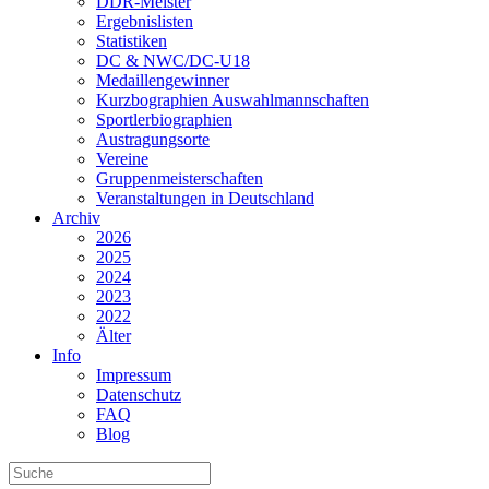
DDR-Meister
Ergebnislisten
Statistiken
DC & NWC/DC-U18
Medaillengewinner
Kurzbographien Auswahlmannschaften
Sportlerbiographien
Austragungsorte
Vereine
Gruppenmeisterschaften
Veranstaltungen in Deutschland
Archiv
2026
2025
2024
2023
2022
Älter
Info
Impressum
Datenschutz
FAQ
Blog