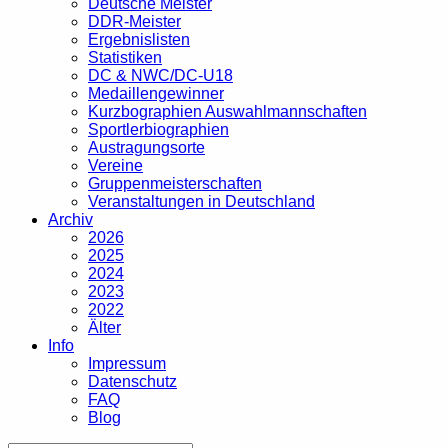
Deutsche Meister
DDR-Meister
Ergebnislisten
Statistiken
DC & NWC/DC-U18
Medaillengewinner
Kurzbographien Auswahlmannschaften
Sportlerbiographien
Austragungsorte
Vereine
Gruppenmeisterschaften
Veranstaltungen in Deutschland
Archiv
2026
2025
2024
2023
2022
Älter
Info
Impressum
Datenschutz
FAQ
Blog