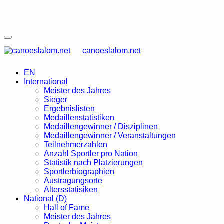
canoeslalom.net
EN
International
Meister des Jahres
Sieger
Ergebnislisten
Medaillenstatistiken
Medaillengewinner / Disziplinen
Medaillengewinner / Veranstaltungen
Teilnehmerzahlen
Anzahl Sportler pro Nation
Statistik nach Platzierungen
Sportlerbiographien
Austragungsorte
Altersstatisiken
National (D)
Hall of Fame
Meister des Jahres