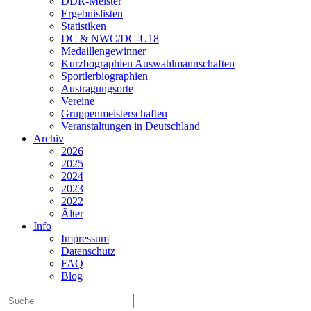
DDR-Meister
Ergebnislisten
Statistiken
DC & NWC/DC-U18
Medaillengewinner
Kurzbographien Auswahlmannschaften
Sportlerbiographien
Austragungsorte
Vereine
Gruppenmeisterschaften
Veranstaltungen in Deutschland
Archiv
2026
2025
2024
2023
2022
Älter
Info
Impressum
Datenschutz
FAQ
Blog