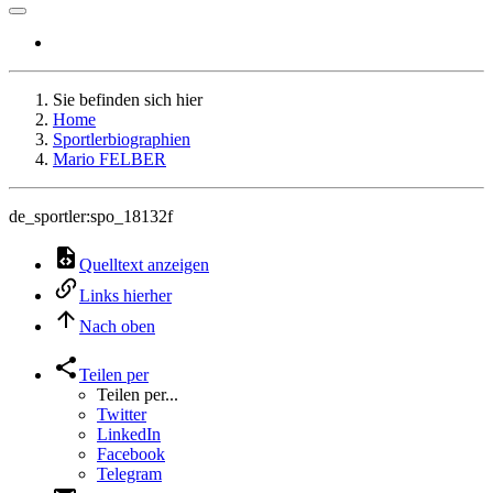
Sie befinden sich hier
Home
Sportlerbiographien
Mario FELBER
de_sportler:spo_18132f
Quelltext anzeigen
Links hierher
Nach oben
Teilen per
Teilen per...
Twitter
LinkedIn
Facebook
Telegram