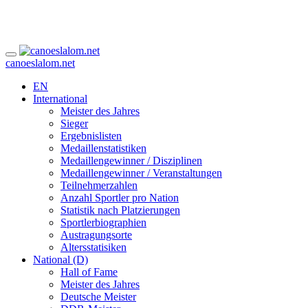
canoeslalom.net
EN
International
Meister des Jahres
Sieger
Ergebnislisten
Medaillenstatistiken
Medaillengewinner / Disziplinen
Medaillengewinner / Veranstaltungen
Teilnehmerzahlen
Anzahl Sportler pro Nation
Statistik nach Platzierungen
Sportlerbiographien
Austragungsorte
Altersstatisiken
National (D)
Hall of Fame
Meister des Jahres
Deutsche Meister