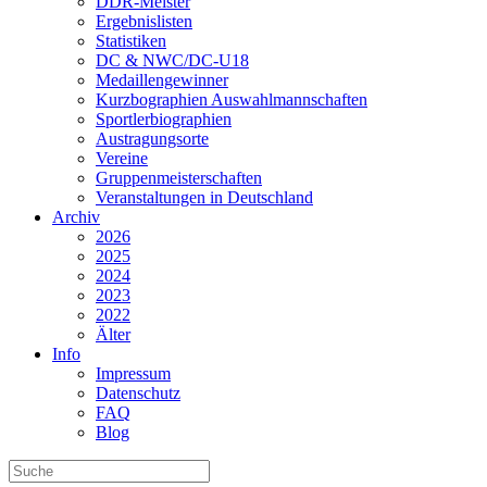
DDR-Meister
Ergebnislisten
Statistiken
DC & NWC/DC-U18
Medaillengewinner
Kurzbographien Auswahlmannschaften
Sportlerbiographien
Austragungsorte
Vereine
Gruppenmeisterschaften
Veranstaltungen in Deutschland
Archiv
2026
2025
2024
2023
2022
Älter
Info
Impressum
Datenschutz
FAQ
Blog