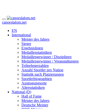
canoeslalom.net
EN
International
Meister des Jahres
Sieger
Ergebnislisten
Medaillenstatistiken
Medaillengewinner / Disziplinen
Medaillengewinner / Veranstaltungen
Teilnehmerzahlen
Anzahl Sportler pro Nation
Statistik nach Platzierungen
Sportlerbiographien
Austragungsorte
Altersstatisiken
National (D)
Hall of Fame
Meister des Jahres
Deutsche Meister