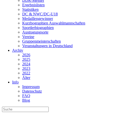
DDR-Meister
Ergebnislisten
Statistiken
DC & NWC/DC-U18
Medaillengewinner
Kurzbographien Auswahlmannschaften
Sportlerbiographien
Austragungsorte
Vereine
Gruppenmeisterschaften
Veranstaltungen in Deutschland
Archiv
2026
2025
2024
2023
2022
Älter
Info
Impressum
Datenschutz
FAQ
Blog