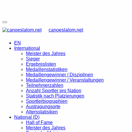
canoeslalom.net
EN
International
Meister des Jahres
Sieger
Ergebnislisten
Medaillenstatistiken
Medaillengewinner / Disziplinen
Medaillengewinner / Veranstaltungen
Teilnehmerzahlen
Anzahl Sportler pro Nation
Statistik nach Platzierungen
Sportlerbiographien
Austragungsorte
Altersstatisiken
National (D)
Hall of Fame
Meister des Jahres