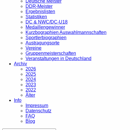
Deutsche Meister
DDR-Meister
Ergebnislisten
Statistiken
DC & NWC/DC-U18
Medaillengewinner
Kurzbographien Auswahlmannschaften
Sportlerbiographien
Austragungsorte
Vereine
Gruppenmeisterschaften
Veranstaltungen in Deutschland
Archiv
2026
2025
2024
2023
2022
Älter
Info
Impressum
Datenschutz
FAQ
Blog