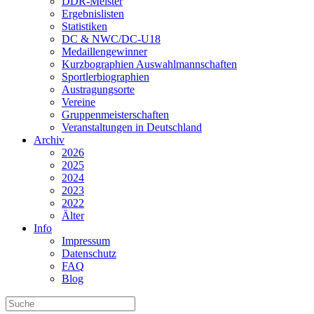
DDR-Meister
Ergebnislisten
Statistiken
DC & NWC/DC-U18
Medaillengewinner
Kurzbographien Auswahlmannschaften
Sportlerbiographien
Austragungsorte
Vereine
Gruppenmeisterschaften
Veranstaltungen in Deutschland
Archiv
2026
2025
2024
2023
2022
Älter
Info
Impressum
Datenschutz
FAQ
Blog