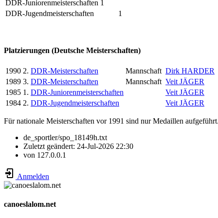
DDR-Juniorenmeisterschaften
1
DDR-Jugendmeisterschaften
1
Platzierungen (Deutsche Meisterschaften)
1990
2.
DDR-Meisterschaften
Mannschaft
Dirk HARDER
1989
3.
DDR-Meisterschaften
Mannschaft
Veit JÄGER
1985
1.
DDR-Juniorenmeisterschaften
Veit JÄGER
1984
2.
DDR-Jugendmeisterschaften
Veit JÄGER
Für nationale Meisterschaften vor 1991 sind nur Medaillen aufgeführt
de_sportler/spo_18149h.txt
Zuletzt geändert:
24-Jul-2026 22:30
von
127.0.0.1
Anmelden
canoeslalom.net