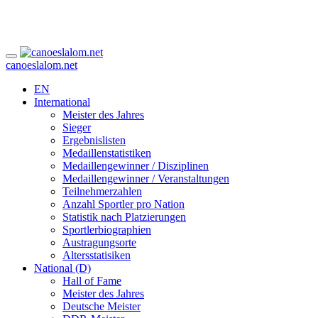
canoeslalom.net
EN
International
Meister des Jahres
Sieger
Ergebnislisten
Medaillenstatistiken
Medaillengewinner / Disziplinen
Medaillengewinner / Veranstaltungen
Teilnehmerzahlen
Anzahl Sportler pro Nation
Statistik nach Platzierungen
Sportlerbiographien
Austragungsorte
Altersstatisiken
National (D)
Hall of Fame
Meister des Jahres
Deutsche Meister