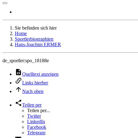
Sie befinden sich hier
Home
Sportlerbiographien
Hans-Joachim ERMER
de_sportler:spo_18188e
Quelltext anzeigen
Links hierher
Nach oben
Teilen per
Teilen per...
Twitter
LinkedIn
Facebook
Telegram