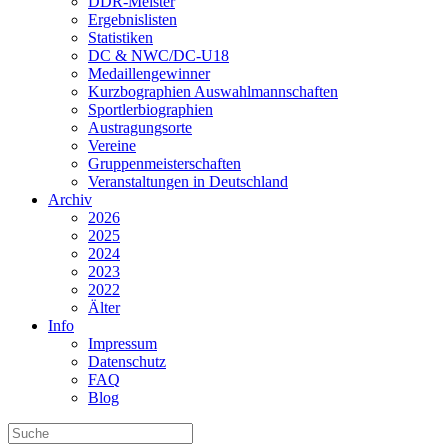
DDR-Meister
Ergebnislisten
Statistiken
DC & NWC/DC-U18
Medaillengewinner
Kurzbographien Auswahlmannschaften
Sportlerbiographien
Austragungsorte
Vereine
Gruppenmeisterschaften
Veranstaltungen in Deutschland
Archiv
2026
2025
2024
2023
2022
Älter
Info
Impressum
Datenschutz
FAQ
Blog