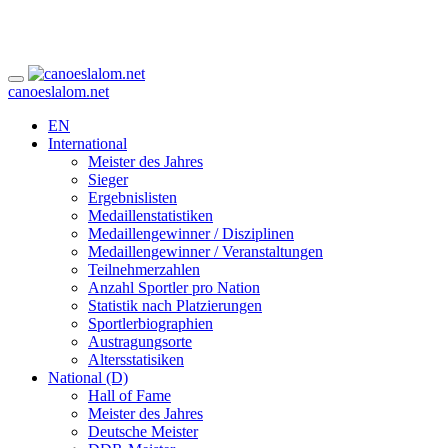
canoeslalom.net
EN
International
Meister des Jahres
Sieger
Ergebnislisten
Medaillenstatistiken
Medaillengewinner / Disziplinen
Medaillengewinner / Veranstaltungen
Teilnehmerzahlen
Anzahl Sportler pro Nation
Statistik nach Platzierungen
Sportlerbiographien
Austragungsorte
Altersstatisiken
National (D)
Hall of Fame
Meister des Jahres
Deutsche Meister