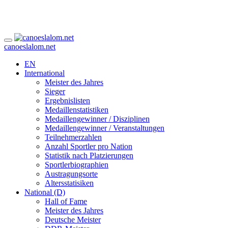
canoeslalom.net
EN
International
Meister des Jahres
Sieger
Ergebnislisten
Medaillenstatistiken
Medaillengewinner / Disziplinen
Medaillengewinner / Veranstaltungen
Teilnehmerzahlen
Anzahl Sportler pro Nation
Statistik nach Platzierungen
Sportlerbiographien
Austragungsorte
Altersstatisiken
National (D)
Hall of Fame
Meister des Jahres
Deutsche Meister