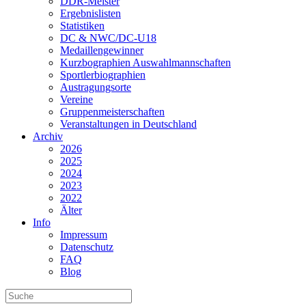
DDR-Meister
Ergebnislisten
Statistiken
DC & NWC/DC-U18
Medaillengewinner
Kurzbographien Auswahlmannschaften
Sportlerbiographien
Austragungsorte
Vereine
Gruppenmeisterschaften
Veranstaltungen in Deutschland
Archiv
2026
2025
2024
2023
2022
Älter
Info
Impressum
Datenschutz
FAQ
Blog