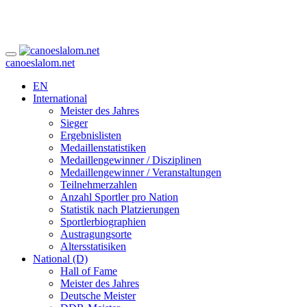
canoeslalom.net
EN
International
Meister des Jahres
Sieger
Ergebnislisten
Medaillenstatistiken
Medaillengewinner / Disziplinen
Medaillengewinner / Veranstaltungen
Teilnehmerzahlen
Anzahl Sportler pro Nation
Statistik nach Platzierungen
Sportlerbiographien
Austragungsorte
Altersstatisiken
National (D)
Hall of Fame
Meister des Jahres
Deutsche Meister