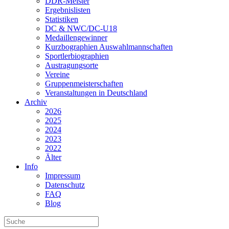
DDR-Meister
Ergebnislisten
Statistiken
DC & NWC/DC-U18
Medaillengewinner
Kurzbographien Auswahlmannschaften
Sportlerbiographien
Austragungsorte
Vereine
Gruppenmeisterschaften
Veranstaltungen in Deutschland
Archiv
2026
2025
2024
2023
2022
Älter
Info
Impressum
Datenschutz
FAQ
Blog