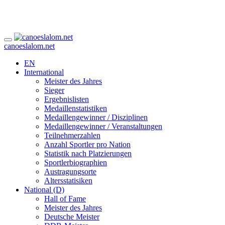
canoeslalom.net
EN
International
Meister des Jahres
Sieger
Ergebnislisten
Medaillenstatistiken
Medaillengewinner / Disziplinen
Medaillengewinner / Veranstaltungen
Teilnehmerzahlen
Anzahl Sportler pro Nation
Statistik nach Platzierungen
Sportlerbiographien
Austragungsorte
Altersstatisiken
National (D)
Hall of Fame
Meister des Jahres
Deutsche Meister