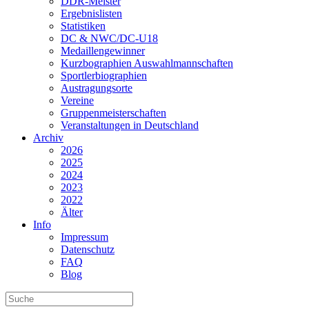
DDR-Meister
Ergebnislisten
Statistiken
DC & NWC/DC-U18
Medaillengewinner
Kurzbographien Auswahlmannschaften
Sportlerbiographien
Austragungsorte
Vereine
Gruppenmeisterschaften
Veranstaltungen in Deutschland
Archiv
2026
2025
2024
2023
2022
Älter
Info
Impressum
Datenschutz
FAQ
Blog