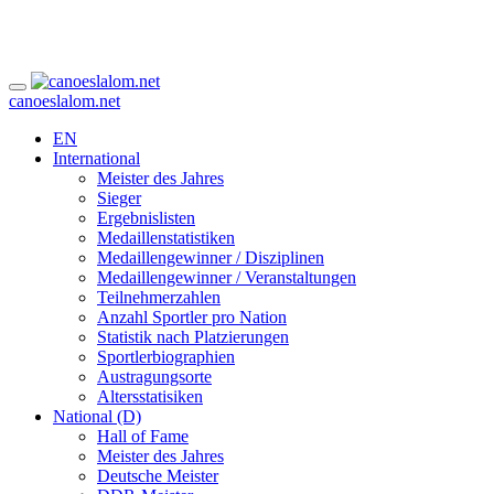
canoeslalom.net
EN
International
Meister des Jahres
Sieger
Ergebnislisten
Medaillenstatistiken
Medaillengewinner / Disziplinen
Medaillengewinner / Veranstaltungen
Teilnehmerzahlen
Anzahl Sportler pro Nation
Statistik nach Platzierungen
Sportlerbiographien
Austragungsorte
Altersstatisiken
National (D)
Hall of Fame
Meister des Jahres
Deutsche Meister