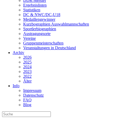
DDR-Meister
Ergebnislisten
Statistiken
DC & NWC/DC-U18
Medaillengewinner
Kurzbographien Auswahlmannschaften
Sportlerbiographien
Austragungsorte
Vereine
Gruppenmeisterschaften
Veranstaltungen in Deutschland
Archiv
2026
2025
2024
2023
2022
Älter
Info
Impressum
Datenschutz
FAQ
Blog