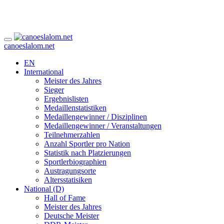
canoeslalom.net
EN
International
Meister des Jahres
Sieger
Ergebnislisten
Medaillenstatistiken
Medaillengewinner / Disziplinen
Medaillengewinner / Veranstaltungen
Teilnehmerzahlen
Anzahl Sportler pro Nation
Statistik nach Platzierungen
Sportlerbiographien
Austragungsorte
Altersstatisiken
National (D)
Hall of Fame
Meister des Jahres
Deutsche Meister