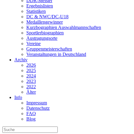
DDR-Meister
Ergebnislisten
Statistiken
DC & NWC/DC-U18
Medaillengewinner
Kurzbographien Auswahlmannschaften
Sportlerbiographien
Austragungsorte
Vereine
Gruppenmeisterschaften
Veranstaltungen in Deutschland
Archiv
2026
2025
2024
2023
2022
Älter
Info
Impressum
Datenschutz
FAQ
Blog