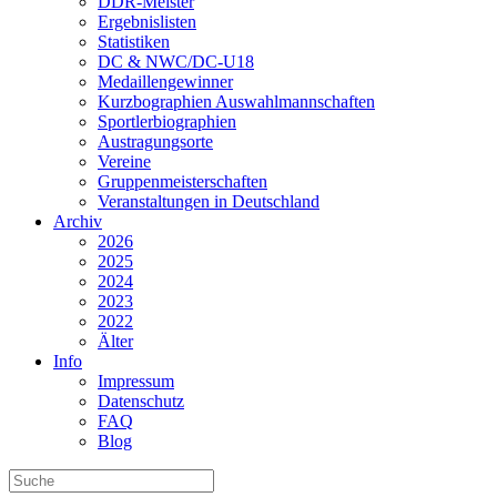
DDR-Meister
Ergebnislisten
Statistiken
DC & NWC/DC-U18
Medaillengewinner
Kurzbographien Auswahlmannschaften
Sportlerbiographien
Austragungsorte
Vereine
Gruppenmeisterschaften
Veranstaltungen in Deutschland
Archiv
2026
2025
2024
2023
2022
Älter
Info
Impressum
Datenschutz
FAQ
Blog