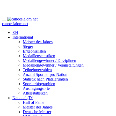
canoeslalom.net
EN
International
Meister des Jahres
Sieger
Ergebnislisten
Medaillenstatistiken
Medaillengewinner / Disziplinen
Medaillengewinner / Veranstaltungen
Teilnehmerzahlen
Anzahl Sportler pro Nation
Statistik nach Platzierungen
Sportlerbiographien
Austragungsorte
Altersstatisiken
National (D)
Hall of Fame
Meister des Jahres
Deutsche Meister