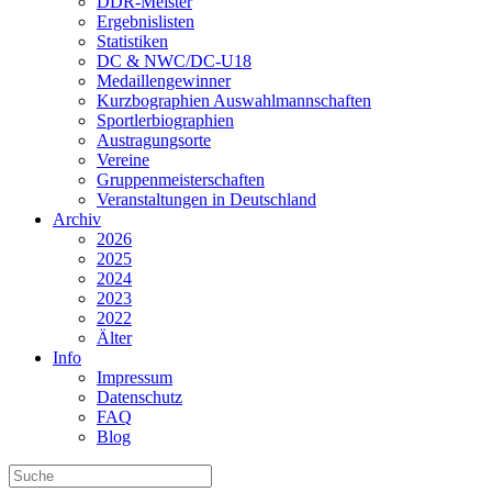
DDR-Meister
Ergebnislisten
Statistiken
DC & NWC/DC-U18
Medaillengewinner
Kurzbographien Auswahlmannschaften
Sportlerbiographien
Austragungsorte
Vereine
Gruppenmeisterschaften
Veranstaltungen in Deutschland
Archiv
2026
2025
2024
2023
2022
Älter
Info
Impressum
Datenschutz
FAQ
Blog