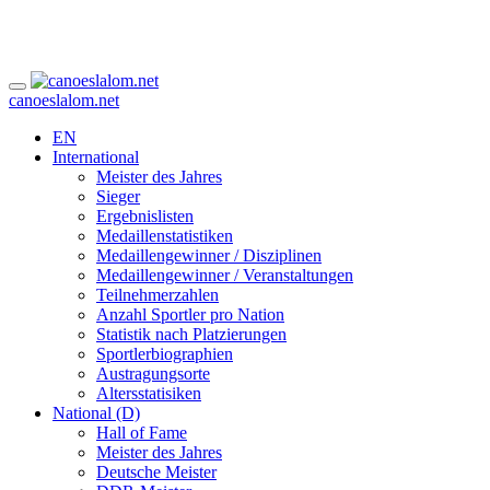
canoeslalom.net
EN
International
Meister des Jahres
Sieger
Ergebnislisten
Medaillenstatistiken
Medaillengewinner / Disziplinen
Medaillengewinner / Veranstaltungen
Teilnehmerzahlen
Anzahl Sportler pro Nation
Statistik nach Platzierungen
Sportlerbiographien
Austragungsorte
Altersstatisiken
National (D)
Hall of Fame
Meister des Jahres
Deutsche Meister