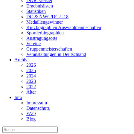
DDR-Meister
Ergebnislisten
Statistiken
DC & NWC/DC-U18
Medaillengewinner
Kurzbographien Auswahlmannschaften
Sportlerbiographien
Austragungsorte
Vereine
Gruppenmeisterschaften
Veranstaltungen in Deutschland
Archiv
2026
2025
2024
2023
2022
Älter
Info
Impressum
Datenschutz
FAQ
Blog