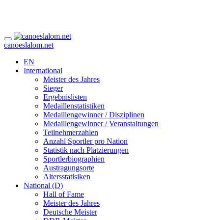
canoeslalom.net
EN
International
Meister des Jahres
Sieger
Ergebnislisten
Medaillenstatistiken
Medaillengewinner / Disziplinen
Medaillengewinner / Veranstaltungen
Teilnehmerzahlen
Anzahl Sportler pro Nation
Statistik nach Platzierungen
Sportlerbiographien
Austragungsorte
Altersstatisiken
National (D)
Hall of Fame
Meister des Jahres
Deutsche Meister