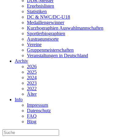
DDR-Meister
Ergebnislisten
Statistiken
DC & NWC/DC-U18
Medaillengewinner
Kurzbographien Auswahlmannschaften
Sportlerbiographien
Austragungsorte
Vereine
Gruppenmeisterschaften
Veranstaltungen in Deutschland
Archiv
2026
2025
2024
2023
2022
Älter
Info
Impressum
Datenschutz
FAQ
Blog