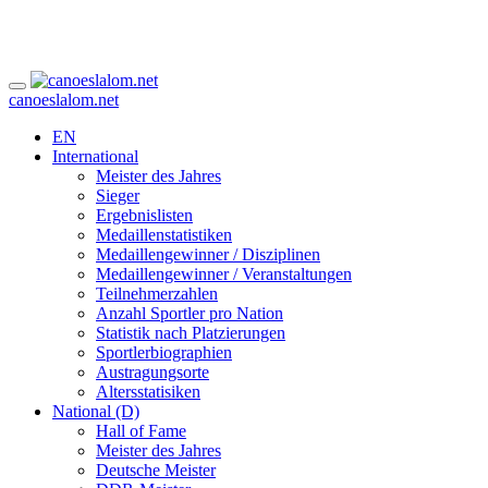
canoeslalom.net
EN
International
Meister des Jahres
Sieger
Ergebnislisten
Medaillenstatistiken
Medaillengewinner / Disziplinen
Medaillengewinner / Veranstaltungen
Teilnehmerzahlen
Anzahl Sportler pro Nation
Statistik nach Platzierungen
Sportlerbiographien
Austragungsorte
Altersstatisiken
National (D)
Hall of Fame
Meister des Jahres
Deutsche Meister