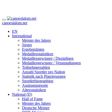
canoeslalom.net
EN
International
Meister des Jahres
Sieger
Ergebnislisten
Medaillenstatistiken
Medaillengewinner / Disziplinen
Medaillengewinner / Veranstaltungen
Teilnehmerzahlen
Anzahl Sportler pro Nation
Statistik nach Platzierungen
Sportlerbiographien
Austragungsorte
Altersstatisiken
National (D)
Hall of Fame
Meister des Jahres
Deutsche Meister