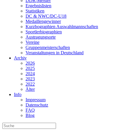
DDR-Meister
Ergebnislisten
Statistiken
DC & NWC/DC-U18
Medaillengewinner
Kurzbographien Auswahlmannschaften
Sportlerbiographien
Austragungsorte
Vereine
Gruppenmeisterschaften
Veranstaltungen in Deutschland
Archiv
2026
2025
2024
2023
2022
Älter
Info
Impressum
Datenschutz
FAQ
Blog