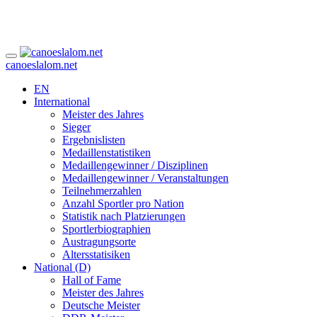
canoeslalom.net
EN
International
Meister des Jahres
Sieger
Ergebnislisten
Medaillenstatistiken
Medaillengewinner / Disziplinen
Medaillengewinner / Veranstaltungen
Teilnehmerzahlen
Anzahl Sportler pro Nation
Statistik nach Platzierungen
Sportlerbiographien
Austragungsorte
Altersstatisiken
National (D)
Hall of Fame
Meister des Jahres
Deutsche Meister