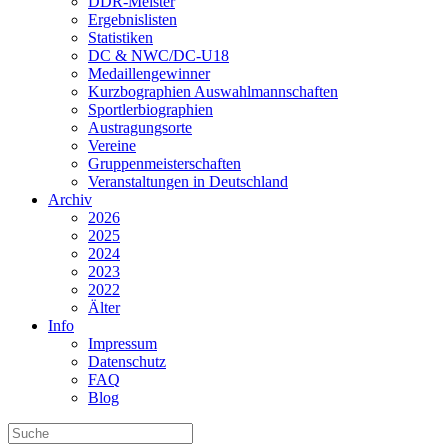
DDR-Meister
Ergebnislisten
Statistiken
DC & NWC/DC-U18
Medaillengewinner
Kurzbographien Auswahlmannschaften
Sportlerbiographien
Austragungsorte
Vereine
Gruppenmeisterschaften
Veranstaltungen in Deutschland
Archiv
2026
2025
2024
2023
2022
Älter
Info
Impressum
Datenschutz
FAQ
Blog