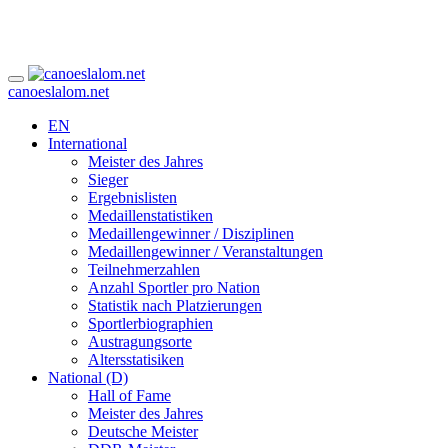
canoeslalom.net
EN
International
Meister des Jahres
Sieger
Ergebnislisten
Medaillenstatistiken
Medaillengewinner / Disziplinen
Medaillengewinner / Veranstaltungen
Teilnehmerzahlen
Anzahl Sportler pro Nation
Statistik nach Platzierungen
Sportlerbiographien
Austragungsorte
Altersstatisiken
National (D)
Hall of Fame
Meister des Jahres
Deutsche Meister