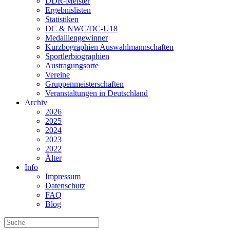
DDR-Meister
Ergebnislisten
Statistiken
DC & NWC/DC-U18
Medaillengewinner
Kurzbographien Auswahlmannschaften
Sportlerbiographien
Austragungsorte
Vereine
Gruppenmeisterschaften
Veranstaltungen in Deutschland
Archiv
2026
2025
2024
2023
2022
Älter
Info
Impressum
Datenschutz
FAQ
Blog