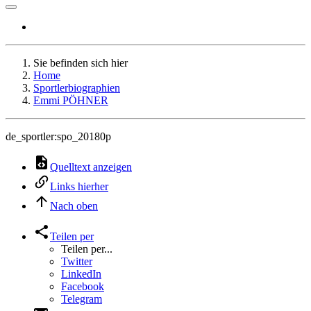
Sie befinden sich hier
Home
Sportlerbiographien
Emmi PÖHNER
de_sportler:spo_20180p
Quelltext anzeigen
Links hierher
Nach oben
Teilen per
Teilen per...
Twitter
LinkedIn
Facebook
Telegram