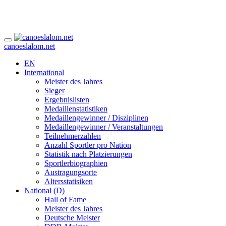
canoeslalom.net
EN
International
Meister des Jahres
Sieger
Ergebnislisten
Medaillenstatistiken
Medaillengewinner / Disziplinen
Medaillengewinner / Veranstaltungen
Teilnehmerzahlen
Anzahl Sportler pro Nation
Statistik nach Platzierungen
Sportlerbiographien
Austragungsorte
Altersstatisiken
National (D)
Hall of Fame
Meister des Jahres
Deutsche Meister