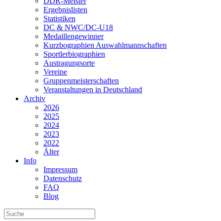
DDR-Meister
Ergebnislisten
Statistiken
DC & NWC/DC-U18
Medaillengewinner
Kurzbographien Auswahlmannschaften
Sportlerbiographien
Austragungsorte
Vereine
Gruppenmeisterschaften
Veranstaltungen in Deutschland
Archiv
2026
2025
2024
2023
2022
Älter
Info
Impressum
Datenschutz
FAQ
Blog