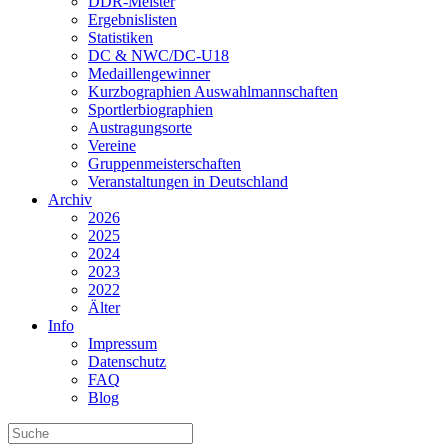
DDR-Meister
Ergebnislisten
Statistiken
DC & NWC/DC-U18
Medaillengewinner
Kurzbographien Auswahlmannschaften
Sportlerbiographien
Austragungsorte
Vereine
Gruppenmeisterschaften
Veranstaltungen in Deutschland
Archiv
2026
2025
2024
2023
2022
Älter
Info
Impressum
Datenschutz
FAQ
Blog