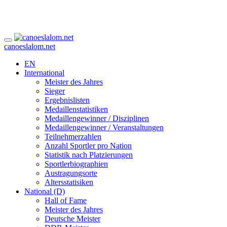
canoeslalom.net
EN
International
Meister des Jahres
Sieger
Ergebnislisten
Medaillenstatistiken
Medaillengewinner / Disziplinen
Medaillengewinner / Veranstaltungen
Teilnehmerzahlen
Anzahl Sportler pro Nation
Statistik nach Platzierungen
Sportlerbiographien
Austragungsorte
Altersstatisiken
National (D)
Hall of Fame
Meister des Jahres
Deutsche Meister