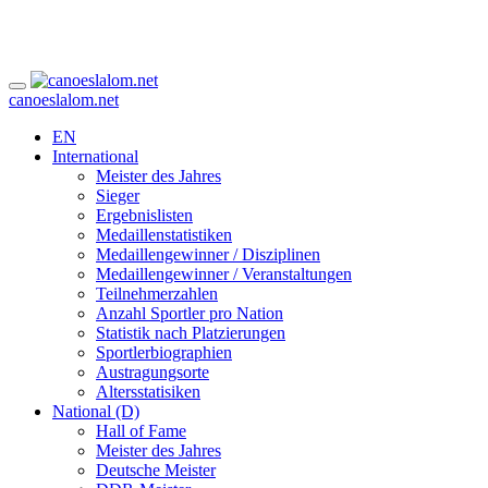
canoeslalom.net
EN
International
Meister des Jahres
Sieger
Ergebnislisten
Medaillenstatistiken
Medaillengewinner / Disziplinen
Medaillengewinner / Veranstaltungen
Teilnehmerzahlen
Anzahl Sportler pro Nation
Statistik nach Platzierungen
Sportlerbiographien
Austragungsorte
Altersstatisiken
National (D)
Hall of Fame
Meister des Jahres
Deutsche Meister