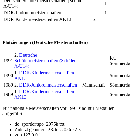
Deutsche Schülermeisterschaften (Schüler
1
A/U14)
DDR-Juniorenmeisterschaften
1
DDR-Kindermeisterschaften AK13
2
Platzierungen (Deutsche Meisterschaften)
2.
Deutsche
KC
1991
Schülermeisterschaften (Schüler
Sömmerda
A/U14)
1.
DDR-Kindermeisterschaften
1990
Sömmerda
AK13
1989
2.
DDR-Juniorenmeisterschaften
Mannschaft
Sömmerda
1.
DDR-Kindermeisterschaften
1989
Sömmerda
AK13
Für nationale Meisterschaften vor 1991 sind nur Medaillen
aufgeführt.
de_sportler/spo_2075k.txt
Zuletzt geändert:
23-Jul-2026 22:31
von
127.0.0.1