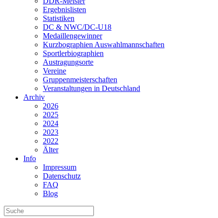
DDR-Meister
Ergebnislisten
Statistiken
DC & NWC/DC-U18
Medaillengewinner
Kurzbographien Auswahlmannschaften
Sportlerbiographien
Austragungsorte
Vereine
Gruppenmeisterschaften
Veranstaltungen in Deutschland
Archiv
2026
2025
2024
2023
2022
Älter
Info
Impressum
Datenschutz
FAQ
Blog