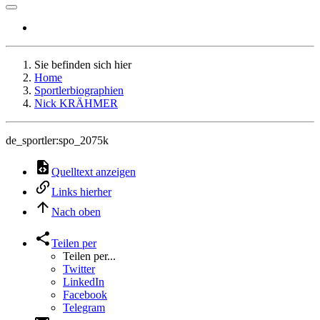
Sie befinden sich hier
Home
Sportlerbiographien
Nick KRÄHMER
de_sportler:spo_2075k
Quelltext anzeigen
Links hierher
Nach oben
Teilen per
Teilen per...
Twitter
LinkedIn
Facebook
Telegram