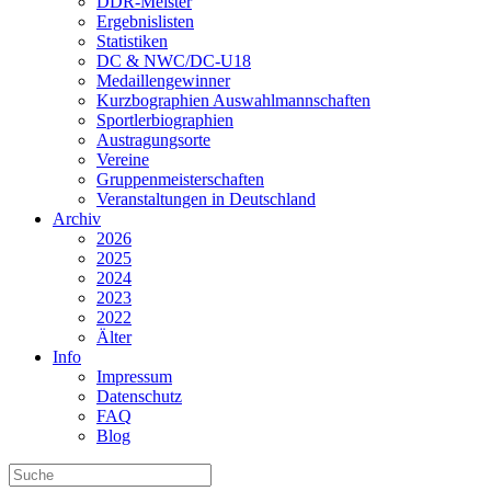
DDR-Meister
Ergebnislisten
Statistiken
DC & NWC/DC-U18
Medaillengewinner
Kurzbographien Auswahlmannschaften
Sportlerbiographien
Austragungsorte
Vereine
Gruppenmeisterschaften
Veranstaltungen in Deutschland
Archiv
2026
2025
2024
2023
2022
Älter
Info
Impressum
Datenschutz
FAQ
Blog