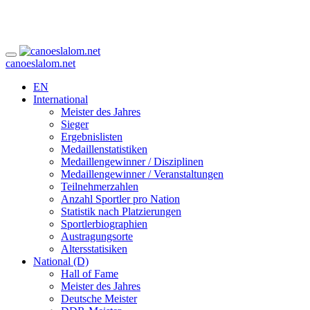
canoeslalom.net
EN
International
Meister des Jahres
Sieger
Ergebnislisten
Medaillenstatistiken
Medaillengewinner / Disziplinen
Medaillengewinner / Veranstaltungen
Teilnehmerzahlen
Anzahl Sportler pro Nation
Statistik nach Platzierungen
Sportlerbiographien
Austragungsorte
Altersstatisiken
National (D)
Hall of Fame
Meister des Jahres
Deutsche Meister