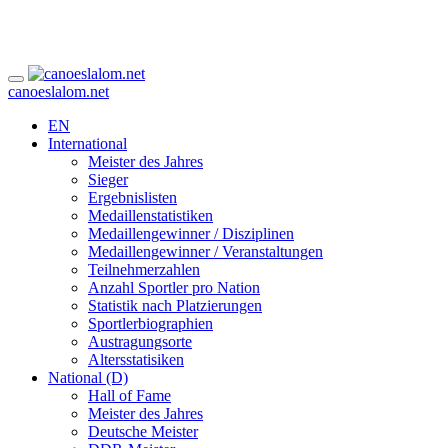
canoeslalom.net
EN
International
Meister des Jahres
Sieger
Ergebnislisten
Medaillenstatistiken
Medaillengewinner / Disziplinen
Medaillengewinner / Veranstaltungen
Teilnehmerzahlen
Anzahl Sportler pro Nation
Statistik nach Platzierungen
Sportlerbiographien
Austragungsorte
Altersstatisiken
National (D)
Hall of Fame
Meister des Jahres
Deutsche Meister