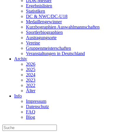
DDR-Meister
Ergebnislisten
Statistiken
DC & NWC/DC-U18
Medaillengewinner
Kurzbographien Auswahlmannschaften
Sportlerbiographien
Austragungsorte
Vereine
Gruppenmeisterschaften
Veranstaltungen in Deutschland
Archiv
2026
2025
2024
2023
2022
Älter
Info
Impressum
Datenschutz
FAQ
Blog