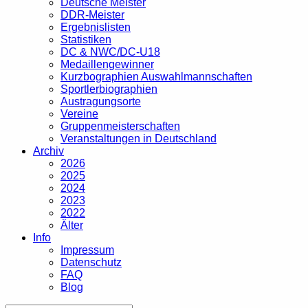
Deutsche Meister
DDR-Meister
Ergebnislisten
Statistiken
DC & NWC/DC-U18
Medaillengewinner
Kurzbographien Auswahlmannschaften
Sportlerbiographien
Austragungsorte
Vereine
Gruppenmeisterschaften
Veranstaltungen in Deutschland
Archiv
2026
2025
2024
2023
2022
Älter
Info
Impressum
Datenschutz
FAQ
Blog