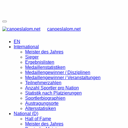
canoeslalom.net
EN
International
Meister des Jahres
Sieger
Ergebnislisten
Medaillenstatistiken
Medaillengewinner / Disziplinen
Medaillengewinner / Veranstaltungen
Teilnehmerzahlen
Anzahl Sportler pro Nation
Statistik nach Platzierungen
Sportlerbiographien
Austragungsorte
Altersstatisiken
National (D)
Hall of Fame
Meister des Jahres