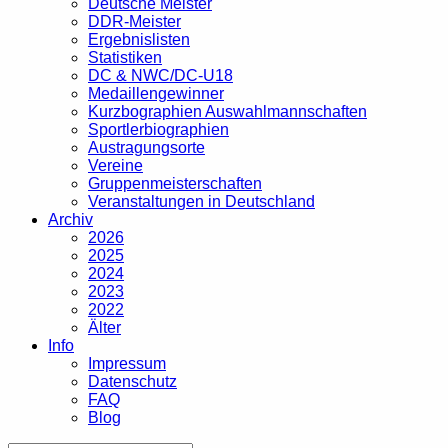
Deutsche Meister
DDR-Meister
Ergebnislisten
Statistiken
DC & NWC/DC-U18
Medaillengewinner
Kurzbographien Auswahlmannschaften
Sportlerbiographien
Austragungsorte
Vereine
Gruppenmeisterschaften
Veranstaltungen in Deutschland
Archiv
2026
2025
2024
2023
2022
Älter
Info
Impressum
Datenschutz
FAQ
Blog