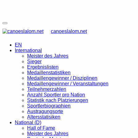
canoeslalom.net
EN
International
Meister des Jahres
Sieger
Ergebnislisten
Medaillenstatistiken
Medaillengewinner / Disziplinen
Medaillengewinner / Veranstaltungen
Teilnehmerzahlen
Anzahl Sportler pro Nation
Statistik nach Platzierungen
Sportlerbiographien
Austragungsorte
Altersstatisiken
National (D)
Hall of Fame
Meister des Jahres