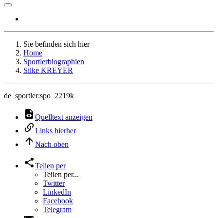
Sie befinden sich hier
Home
Sportlerbiographien
Silke KREYER
de_sportler:spo_2219k
Quelltext anzeigen
Links hierher
Nach oben
Teilen per
Teilen per...
Twitter
LinkedIn
Facebook
Telegram