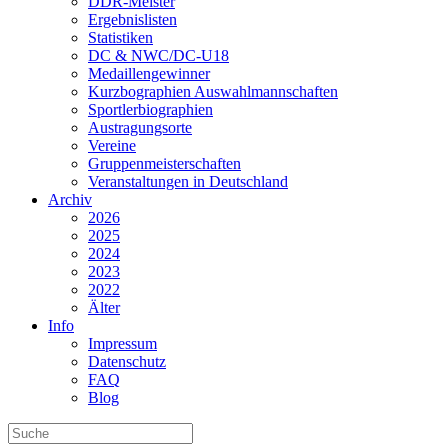
DDR-Meister
Ergebnislisten
Statistiken
DC & NWC/DC-U18
Medaillengewinner
Kurzbographien Auswahlmannschaften
Sportlerbiographien
Austragungsorte
Vereine
Gruppenmeisterschaften
Veranstaltungen in Deutschland
Archiv
2026
2025
2024
2023
2022
Älter
Info
Impressum
Datenschutz
FAQ
Blog