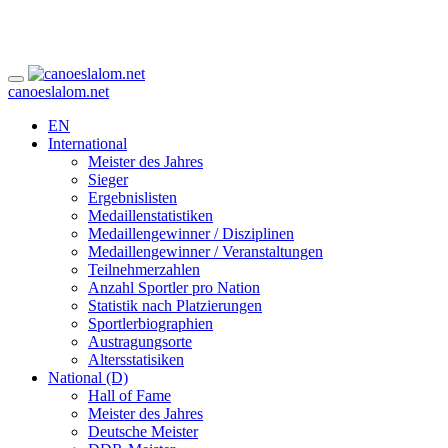
canoeslalom.net
EN
International
Meister des Jahres
Sieger
Ergebnislisten
Medaillenstatistiken
Medaillengewinner / Disziplinen
Medaillengewinner / Veranstaltungen
Teilnehmerzahlen
Anzahl Sportler pro Nation
Statistik nach Platzierungen
Sportlerbiographien
Austragungsorte
Altersstatisiken
National (D)
Hall of Fame
Meister des Jahres
Deutsche Meister