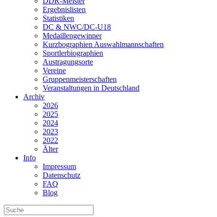
DDR-Meister
Ergebnislisten
Statistiken
DC & NWC/DC-U18
Medaillengewinner
Kurzbographien Auswahlmannschaften
Sportlerbiographien
Austragungsorte
Vereine
Gruppenmeisterschaften
Veranstaltungen in Deutschland
Archiv
2026
2025
2024
2023
2022
Älter
Info
Impressum
Datenschutz
FAQ
Blog