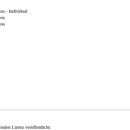
ss - Individual
oss
oss
.
genden Lizenz veröffentlicht: