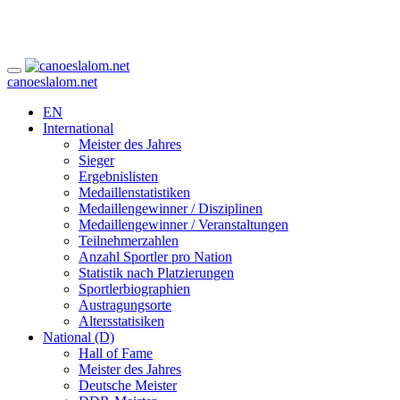
canoeslalom.net
EN
International
Meister des Jahres
Sieger
Ergebnislisten
Medaillenstatistiken
Medaillengewinner / Disziplinen
Medaillengewinner / Veranstaltungen
Teilnehmerzahlen
Anzahl Sportler pro Nation
Statistik nach Platzierungen
Sportlerbiographien
Austragungsorte
Altersstatisiken
National (D)
Hall of Fame
Meister des Jahres
Deutsche Meister