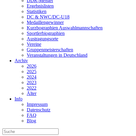
DDR-Meister
Ergebnislisten
Statistiken
DC & NWC/DC-U18
Medaillengewinner
Kurzbographien Auswahlmannschaften
Sportlerbiographien
Austragungsorte
Vereine
Gruppenmeisterschaften
Veranstaltungen in Deutschland
Archiv
2026
2025
2024
2023
2022
Älter
Info
Impressum
Datenschutz
FAQ
Blog