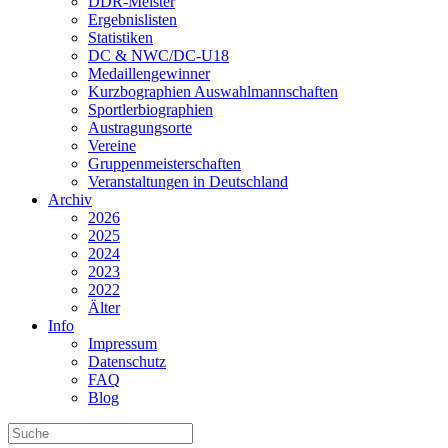
DDR-Meister
Ergebnislisten
Statistiken
DC & NWC/DC-U18
Medaillengewinner
Kurzbographien Auswahlmannschaften
Sportlerbiographien
Austragungsorte
Vereine
Gruppenmeisterschaften
Veranstaltungen in Deutschland
Archiv
2026
2025
2024
2023
2022
Älter
Info
Impressum
Datenschutz
FAQ
Blog