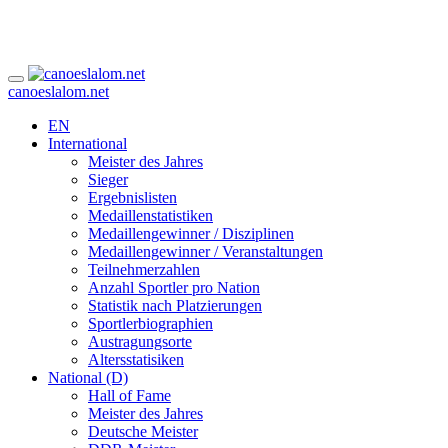
canoeslalom.net
EN
International
Meister des Jahres
Sieger
Ergebnislisten
Medaillenstatistiken
Medaillengewinner / Disziplinen
Medaillengewinner / Veranstaltungen
Teilnehmerzahlen
Anzahl Sportler pro Nation
Statistik nach Platzierungen
Sportlerbiographien
Austragungsorte
Altersstatisiken
National (D)
Hall of Fame
Meister des Jahres
Deutsche Meister