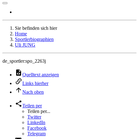
Sie befinden sich hier
Home
Sportlerbiographien
Uli JUNG
de_sportler:spo_2263j
Quelltext anzeigen
Links hierher
Nach oben
Teilen per
Teilen per...
Twitter
LinkedIn
Facebook
Telegram