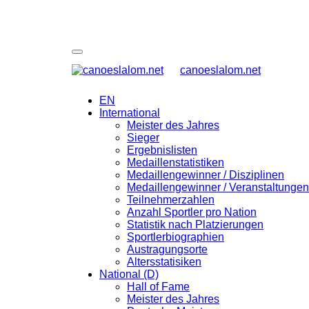
canoeslalom.net
EN
International
Meister des Jahres
Sieger
Ergebnislisten
Medaillenstatistiken
Medaillengewinner / Disziplinen
Medaillengewinner / Veranstaltungen
Teilnehmerzahlen
Anzahl Sportler pro Nation
Statistik nach Platzierungen
Sportlerbiographien
Austragungsorte
Altersstatisiken
National (D)
Hall of Fame
Meister des Jahres