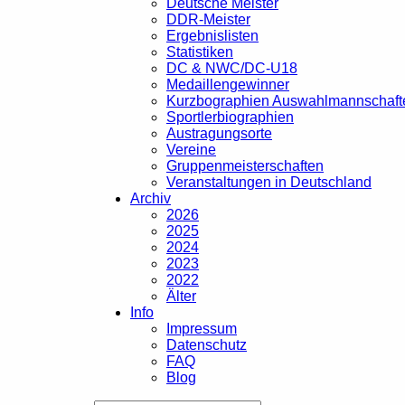
Deutsche Meister
DDR-Meister
Ergebnislisten
Statistiken
DC & NWC/DC-U18
Medaillengewinner
Kurzbographien Auswahlmannschaft
Sportlerbiographien
Austragungsorte
Vereine
Gruppenmeisterschaften
Veranstaltungen in Deutschland
Archiv
2026
2025
2024
2023
2022
Älter
Info
Impressum
Datenschutz
FAQ
Blog