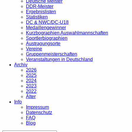
Deutsche Meister
DDR-Meister
Ergebnislisten
Statistiken
DC & NWC/DC-U18
Medaillengewinner
Kurzbographien Auswahlmannschaften
Sportlerbiographien
Austragungsorte
Vereine
Gruppenmeisterschaften
Veranstaltungen in Deutschland
Archiv
2026
2025
2024
2023
2022
Älter
Info
Impressum
Datenschutz
FAQ
Blog