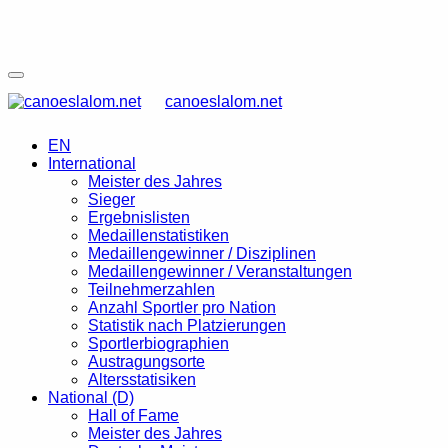
canoeslalom.net
EN
International
Meister des Jahres
Sieger
Ergebnislisten
Medaillenstatistiken
Medaillengewinner / Disziplinen
Medaillengewinner / Veranstaltungen
Teilnehmerzahlen
Anzahl Sportler pro Nation
Statistik nach Platzierungen
Sportlerbiographien
Austragungsorte
Altersstatisiken
National (D)
Hall of Fame
Meister des Jahres