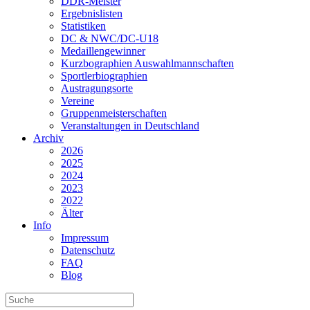
DDR-Meister
Ergebnislisten
Statistiken
DC & NWC/DC-U18
Medaillengewinner
Kurzbographien Auswahlmannschaften
Sportlerbiographien
Austragungsorte
Vereine
Gruppenmeisterschaften
Veranstaltungen in Deutschland
Archiv
2026
2025
2024
2023
2022
Älter
Info
Impressum
Datenschutz
FAQ
Blog