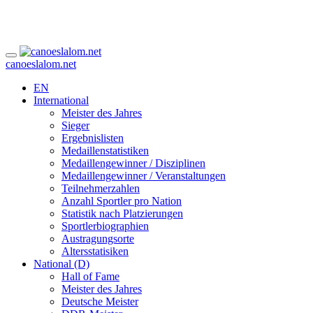
canoeslalom.net
EN
International
Meister des Jahres
Sieger
Ergebnislisten
Medaillenstatistiken
Medaillengewinner / Disziplinen
Medaillengewinner / Veranstaltungen
Teilnehmerzahlen
Anzahl Sportler pro Nation
Statistik nach Platzierungen
Sportlerbiographien
Austragungsorte
Altersstatisiken
National (D)
Hall of Fame
Meister des Jahres
Deutsche Meister