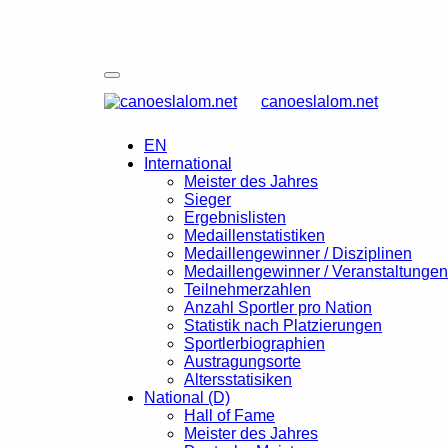
canoeslalom.net
EN
International
Meister des Jahres
Sieger
Ergebnislisten
Medaillenstatistiken
Medaillengewinner / Disziplinen
Medaillengewinner / Veranstaltungen
Teilnehmerzahlen
Anzahl Sportler pro Nation
Statistik nach Platzierungen
Sportlerbiographien
Austragungsorte
Altersstatisiken
National (D)
Hall of Fame
Meister des Jahres