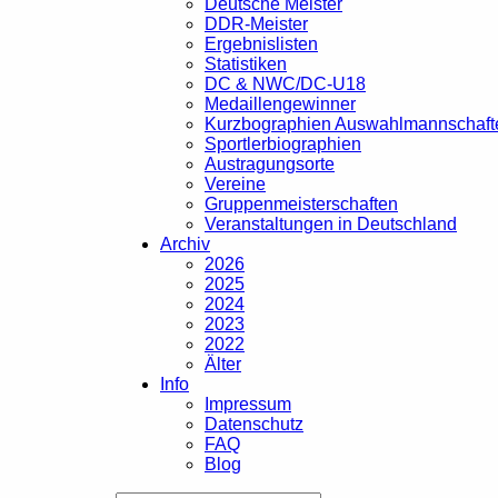
Deutsche Meister
DDR-Meister
Ergebnislisten
Statistiken
DC & NWC/DC-U18
Medaillengewinner
Kurzbographien Auswahlmannschaft
Sportlerbiographien
Austragungsorte
Vereine
Gruppenmeisterschaften
Veranstaltungen in Deutschland
Archiv
2026
2025
2024
2023
2022
Älter
Info
Impressum
Datenschutz
FAQ
Blog