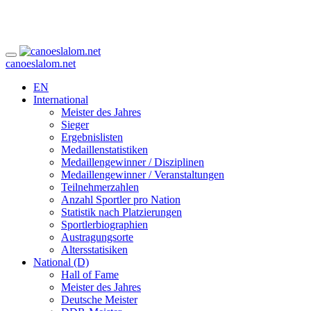
canoeslalom.net
EN
International
Meister des Jahres
Sieger
Ergebnislisten
Medaillenstatistiken
Medaillengewinner / Disziplinen
Medaillengewinner / Veranstaltungen
Teilnehmerzahlen
Anzahl Sportler pro Nation
Statistik nach Platzierungen
Sportlerbiographien
Austragungsorte
Altersstatisiken
National (D)
Hall of Fame
Meister des Jahres
Deutsche Meister