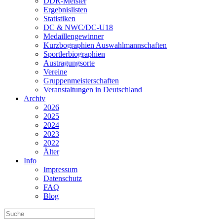
DDR-Meister
Ergebnislisten
Statistiken
DC & NWC/DC-U18
Medaillengewinner
Kurzbographien Auswahlmannschaften
Sportlerbiographien
Austragungsorte
Vereine
Gruppenmeisterschaften
Veranstaltungen in Deutschland
Archiv
2026
2025
2024
2023
2022
Älter
Info
Impressum
Datenschutz
FAQ
Blog