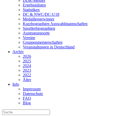
DDR-Meister
Ergebnislisten
Statistiken
DC & NWC/DC-U18
Medaillengewinner
Kurzbographien Auswahlmannschaften
Sportlerbiographien
Austragungsorte
Vereine
Gruppenmeisterschaften
Veranstaltungen in Deutschland
Archiv
2026
2025
2024
2023
2022
Älter
Info
Impressum
Datenschutz
FAQ
Blog