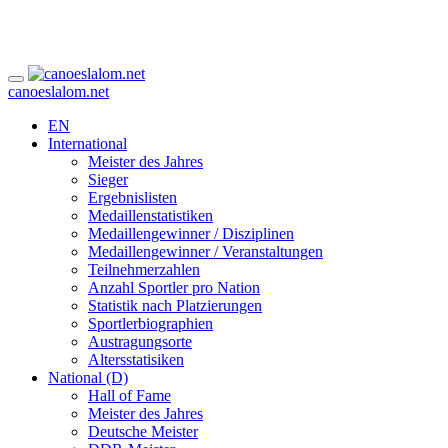
canoeslalom.net
EN
International
Meister des Jahres
Sieger
Ergebnislisten
Medaillenstatistiken
Medaillengewinner / Disziplinen
Medaillengewinner / Veranstaltungen
Teilnehmerzahlen
Anzahl Sportler pro Nation
Statistik nach Platzierungen
Sportlerbiographien
Austragungsorte
Altersstatisiken
National (D)
Hall of Fame
Meister des Jahres
Deutsche Meister