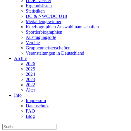
DDR-Meister
Ergebnislisten
Statistiken
DC & NWC/DC-U18
Medaillengewinner
Kurzbographien Auswahlmannschaften
Sportlerbiographien
Austragungsorte
Vereine
Gruppenmeisterschaften
Veranstaltungen in Deutschland
Archiv
2026
2025
2024
2023
2022
Älter
Info
Impressum
Datenschutz
FAQ
Blog