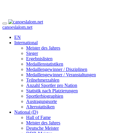
canoeslalom.net
EN
International
Meister des Jahres
Sieger
Ergebnislisten
Medaillenstatistiken
Medaillengewinner / Disziplinen
Medaillengewinner / Veranstaltungen
Teilnehmerzahlen
Anzahl Sportler pro Nation
Statistik nach Platzierungen
Sportlerbiographien
Austragungsorte
Altersstatisiken
National (D)
Hall of Fame
Meister des Jahres
Deutsche Meister