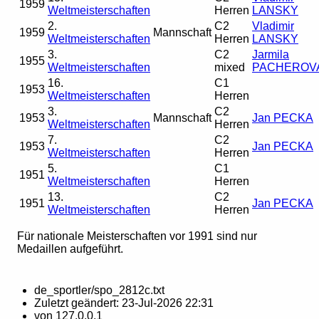
1959
Weltmeisterschaften
Herren
LANSKY
2.
C2
Vladimir
1959
Mannschaft
Weltmeisterschaften
Herren
LANSKY
3.
C2
Jarmila
1955
Weltmeisterschaften
mixed
PACHEROV
16.
C1
1953
Weltmeisterschaften
Herren
3.
C2
1953
Mannschaft
Jan PECKA
Weltmeisterschaften
Herren
7.
C2
1953
Jan PECKA
Weltmeisterschaften
Herren
5.
C1
1951
Weltmeisterschaften
Herren
13.
C2
1951
Jan PECKA
Weltmeisterschaften
Herren
Für nationale Meisterschaften vor 1991 sind nur
Medaillen aufgeführt.
de_sportler/spo_2812c.txt
Zuletzt geändert:
23-Jul-2026 22:31
von
127.0.0.1