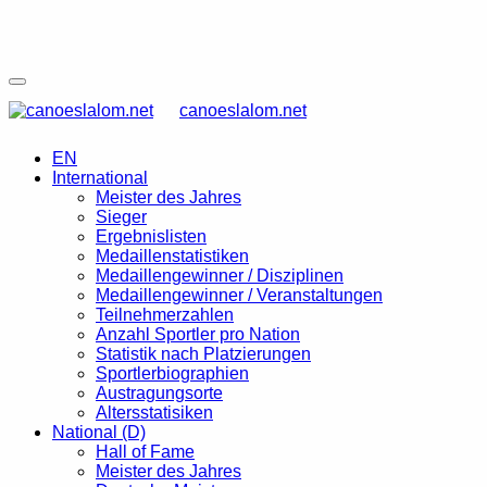
canoeslalom.net
EN
International
Meister des Jahres
Sieger
Ergebnislisten
Medaillenstatistiken
Medaillengewinner / Disziplinen
Medaillengewinner / Veranstaltungen
Teilnehmerzahlen
Anzahl Sportler pro Nation
Statistik nach Platzierungen
Sportlerbiographien
Austragungsorte
Altersstatisiken
National (D)
Hall of Fame
Meister des Jahres