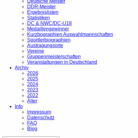
Deutsche Meister
DDR-Meister
Ergebnislisten
Statistiken
DC & NWC/DC-U18
Medaillengewinner
Kurzbographien Auswahlmannschaften
Sportlerbiographien
Austragungsorte
Vereine
Gruppenmeisterschaften
Veranstaltungen in Deutschland
Archiv
2026
2025
2024
2023
2022
Älter
Info
Impressum
Datenschutz
FAQ
Blog