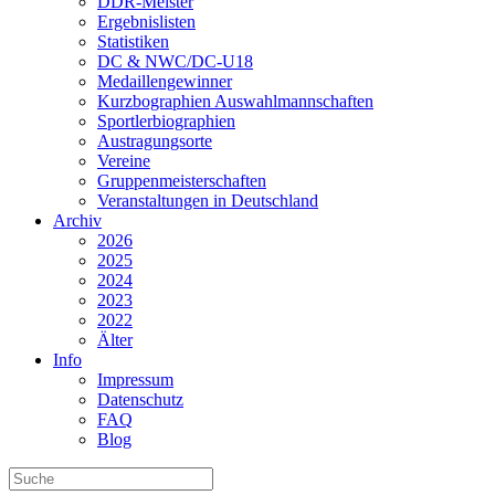
DDR-Meister
Ergebnislisten
Statistiken
DC & NWC/DC-U18
Medaillengewinner
Kurzbographien Auswahlmannschaften
Sportlerbiographien
Austragungsorte
Vereine
Gruppenmeisterschaften
Veranstaltungen in Deutschland
Archiv
2026
2025
2024
2023
2022
Älter
Info
Impressum
Datenschutz
FAQ
Blog