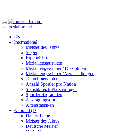
canoeslalom.net
EN
International
Meister des Jahres
Sieger
Ergebnislisten
Medaillenstatistiken
Medaillengewinner / Disziplinen
Medaillengewinner / Veranstaltungen
Teilnehmerzahlen
Anzahl Sportler pro Nation
Statistik nach Platzierungen
Sportlerbiographien
Austragungsorte
Altersstatisiken
National (D)
Hall of Fame
Meister des Jahres
Deutsche Meister