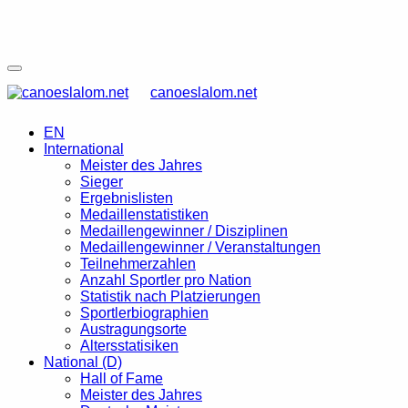
canoeslalom.net
EN
International
Meister des Jahres
Sieger
Ergebnislisten
Medaillenstatistiken
Medaillengewinner / Disziplinen
Medaillengewinner / Veranstaltungen
Teilnehmerzahlen
Anzahl Sportler pro Nation
Statistik nach Platzierungen
Sportlerbiographien
Austragungsorte
Altersstatisiken
National (D)
Hall of Fame
Meister des Jahres