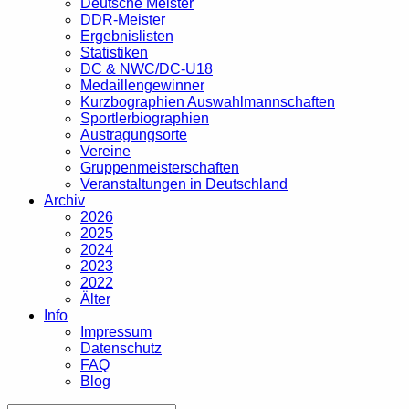
Deutsche Meister
DDR-Meister
Ergebnislisten
Statistiken
DC & NWC/DC-U18
Medaillengewinner
Kurzbographien Auswahlmannschaften
Sportlerbiographien
Austragungsorte
Vereine
Gruppenmeisterschaften
Veranstaltungen in Deutschland
Archiv
2026
2025
2024
2023
2022
Älter
Info
Impressum
Datenschutz
FAQ
Blog