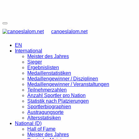
canoeslalom.net
EN
International
Meister des Jahres
Sieger
Ergebnislisten
Medaillenstatistiken
Medaillengewinner / Disziplinen
Medaillengewinner / Veranstaltungen
Teilnehmerzahlen
Anzahl Sportler pro Nation
Statistik nach Platzierungen
Sportlerbiographien
Austragungsorte
Altersstatisiken
National (D)
Hall of Fame
Meister des Jahres