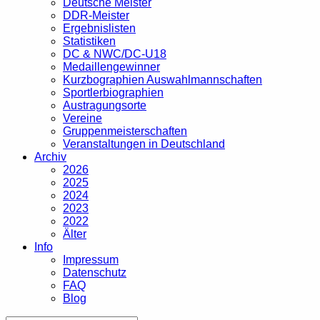
Deutsche Meister
DDR-Meister
Ergebnislisten
Statistiken
DC & NWC/DC-U18
Medaillengewinner
Kurzbographien Auswahlmannschaften
Sportlerbiographien
Austragungsorte
Vereine
Gruppenmeisterschaften
Veranstaltungen in Deutschland
Archiv
2026
2025
2024
2023
2022
Älter
Info
Impressum
Datenschutz
FAQ
Blog