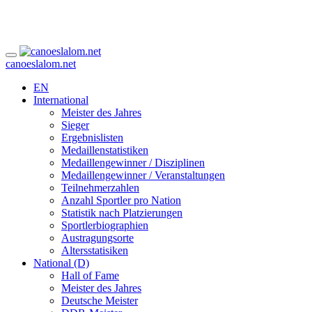
canoeslalom.net
EN
International
Meister des Jahres
Sieger
Ergebnislisten
Medaillenstatistiken
Medaillengewinner / Disziplinen
Medaillengewinner / Veranstaltungen
Teilnehmerzahlen
Anzahl Sportler pro Nation
Statistik nach Platzierungen
Sportlerbiographien
Austragungsorte
Altersstatisiken
National (D)
Hall of Fame
Meister des Jahres
Deutsche Meister