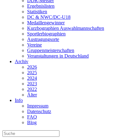
DDR-Meister
Ergebnislisten
Statistiken
DC & NWC/DC-U18
Medaillengewinner
Kurzbographien Auswahlmannschaften
Sportlerbiographien
Austragungsorte
Vereine
Gruppenmeisterschaften
Veranstaltungen in Deutschland
Archiv
2026
2025
2024
2023
2022
Älter
Info
Impressum
Datenschutz
FAQ
Blog