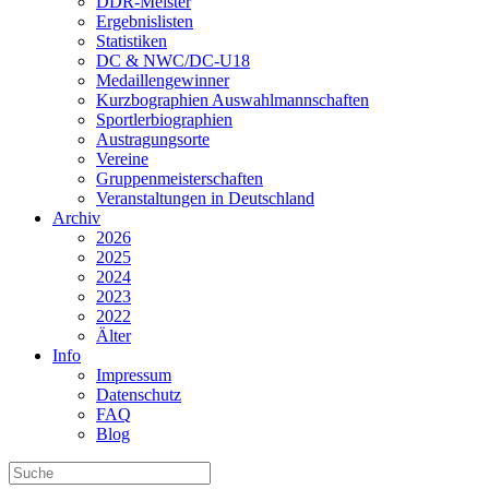
DDR-Meister
Ergebnislisten
Statistiken
DC & NWC/DC-U18
Medaillengewinner
Kurzbographien Auswahlmannschaften
Sportlerbiographien
Austragungsorte
Vereine
Gruppenmeisterschaften
Veranstaltungen in Deutschland
Archiv
2026
2025
2024
2023
2022
Älter
Info
Impressum
Datenschutz
FAQ
Blog