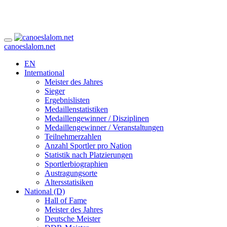
canoeslalom.net
EN
International
Meister des Jahres
Sieger
Ergebnislisten
Medaillenstatistiken
Medaillengewinner / Disziplinen
Medaillengewinner / Veranstaltungen
Teilnehmerzahlen
Anzahl Sportler pro Nation
Statistik nach Platzierungen
Sportlerbiographien
Austragungsorte
Altersstatisiken
National (D)
Hall of Fame
Meister des Jahres
Deutsche Meister