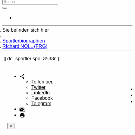
Sie befinden sich hier
Home
Sportlerbiographien
Richard NOLL (FRG)
de_sportler:spo_3533n
Teilen per...
Twitter
LinkedIn
Facebook
Telegram
×