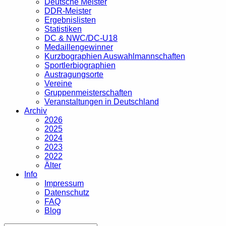
Deutsche Meister
DDR-Meister
Ergebnislisten
Statistiken
DC & NWC/DC-U18
Medaillengewinner
Kurzbographien Auswahlmannschaften
Sportlerbiographien
Austragungsorte
Vereine
Gruppenmeisterschaften
Veranstaltungen in Deutschland
Archiv
2026
2025
2024
2023
2022
Älter
Info
Impressum
Datenschutz
FAQ
Blog