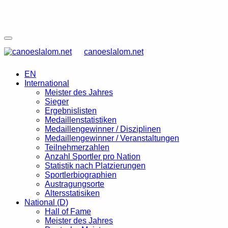
canoeslalom.net
EN
International
Meister des Jahres
Sieger
Ergebnislisten
Medaillenstatistiken
Medaillengewinner / Disziplinen
Medaillengewinner / Veranstaltungen
Teilnehmerzahlen
Anzahl Sportler pro Nation
Statistik nach Platzierungen
Sportlerbiographien
Austragungsorte
Altersstatisiken
National (D)
Hall of Fame
Meister des Jahres