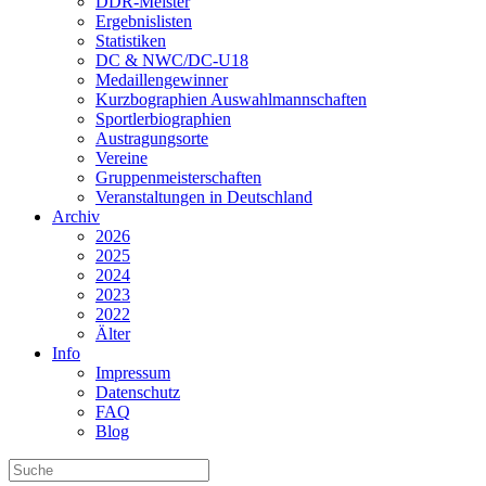
DDR-Meister
Ergebnislisten
Statistiken
DC & NWC/DC-U18
Medaillengewinner
Kurzbographien Auswahlmannschaften
Sportlerbiographien
Austragungsorte
Vereine
Gruppenmeisterschaften
Veranstaltungen in Deutschland
Archiv
2026
2025
2024
2023
2022
Älter
Info
Impressum
Datenschutz
FAQ
Blog