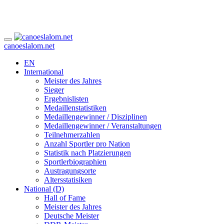
canoeslalom.net
EN
International
Meister des Jahres
Sieger
Ergebnislisten
Medaillenstatistiken
Medaillengewinner / Disziplinen
Medaillengewinner / Veranstaltungen
Teilnehmerzahlen
Anzahl Sportler pro Nation
Statistik nach Platzierungen
Sportlerbiographien
Austragungsorte
Altersstatisiken
National (D)
Hall of Fame
Meister des Jahres
Deutsche Meister