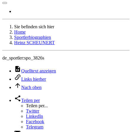
Sie befinden sich hier
Home
Sportlerbiographien
Heinz SCHEUNERT
de_sportler:spo_3826s
Quelltext anzeigen
Links hierher
Nach oben
Teilen per
Teilen per...
Twitter
LinkedIn
Facebook
Telegram