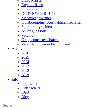
DDR-Meister
Ergebnislisten
Statistiken
DC & NWC/DC-U18
Medaillengewinner
Kurzbographien Auswahlmannschaften
Sportlerbiographien
Austragungsorte
Vereine
Gruppenmeisterschaften
Veranstaltungen in Deutschland
Archiv
2026
2025
2024
2023
2022
Älter
Info
Impressum
Datenschutz
FAQ
Blog