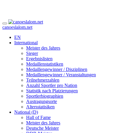
canoeslalom.net
EN
International
Meister des Jahres
Sieger
Ergebnislisten
Medaillenstatistiken
Medaillengewinner / Disziplinen
Medaillengewinner / Veranstaltungen
Teilnehmerzahlen
Anzahl Sportler pro Nation
Statistik nach Platzierungen
Sportlerbiographien
Austragungsorte
Altersstatisiken
National (D)
Hall of Fame
Meister des Jahres
Deutsche Meister