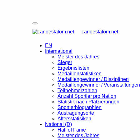
canoeslalom.net
EN
International
Meister des Jahres
Sieger
Ergebnislisten
Medaillenstatistiken
Medaillengewinner / Disziplinen
Medaillengewinner / Veranstaltungen
Teilnehmerzahlen
Anzahl Sportler pro Nation
Statistik nach Platzierungen
Sportlerbiographien
Austragungsorte
Altersstatisiken
National (D)
Hall of Fame
Meister des Jahres