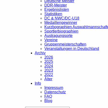
Deutsche Meister
DDR-Meister
Ergebnislisten
Statistiken
DC & NWC/DC-U18
Medaillengewinner
Kurzbographien Auswahlmannschaft
Sportlerbiographien
Austragungsorte
Vereine
Gruppenmeisterschaften
Veranstaltungen in Deutschland
Archiv
2026
2025
2024
2023
2022
Älter
Info
Impressum
Datenschutz
FAQ
Blog