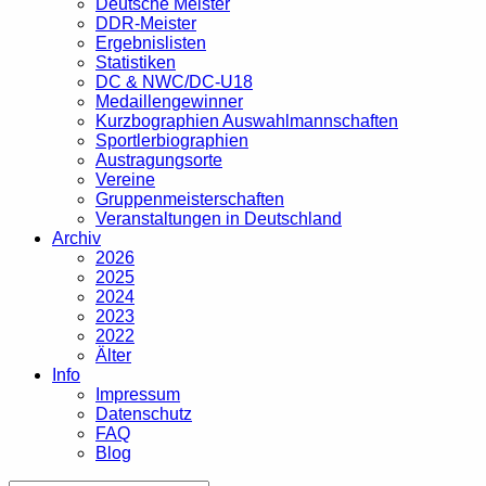
Deutsche Meister
DDR-Meister
Ergebnislisten
Statistiken
DC & NWC/DC-U18
Medaillengewinner
Kurzbographien Auswahlmannschaften
Sportlerbiographien
Austragungsorte
Vereine
Gruppenmeisterschaften
Veranstaltungen in Deutschland
Archiv
2026
2025
2024
2023
2022
Älter
Info
Impressum
Datenschutz
FAQ
Blog