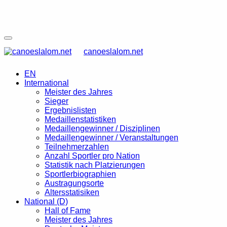
canoeslalom.net
EN
International
Meister des Jahres
Sieger
Ergebnislisten
Medaillenstatistiken
Medaillengewinner / Disziplinen
Medaillengewinner / Veranstaltungen
Teilnehmerzahlen
Anzahl Sportler pro Nation
Statistik nach Platzierungen
Sportlerbiographien
Austragungsorte
Altersstatisiken
National (D)
Hall of Fame
Meister des Jahres