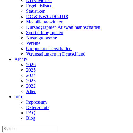
DDR-Meister
Ergebnislisten
Statistiken
DC & NWC/DC-U18
Medaillengewinner
Kurzbographien Auswahlmannschaften
Sportlerbiographien
Austragungsorte
Vereine
Gruppenmeisterschaften
Veranstaltungen in Deutschland
Archiv
2026
2025
2024
2023
2022
Älter
Info
Impressum
Datenschutz
FAQ
Blog