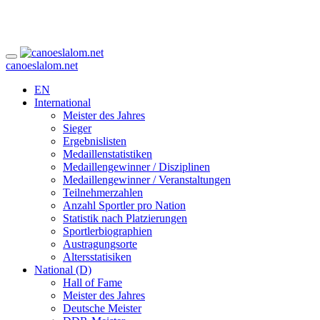
canoeslalom.net
EN
International
Meister des Jahres
Sieger
Ergebnislisten
Medaillenstatistiken
Medaillengewinner / Disziplinen
Medaillengewinner / Veranstaltungen
Teilnehmerzahlen
Anzahl Sportler pro Nation
Statistik nach Platzierungen
Sportlerbiographien
Austragungsorte
Altersstatisiken
National (D)
Hall of Fame
Meister des Jahres
Deutsche Meister